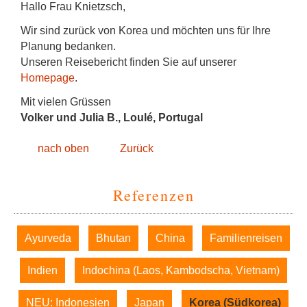
Hallo Frau Knietzsch,
Wir sind zurück von Korea und möchten uns für Ihre
Planung bedanken.
Unseren Reisebericht finden Sie auf unserer
Homepage
.
Mit vielen Grüssen
Volker und Julia B., Loulé, Portugal
nach oben
Zurück
Referenzen
Navigation
Ayurveda
Bhutan
China
Familienreisen
überspringen
Indien
Indochina (Laos, Kambodscha, Vietnam)
NEU: Indonesien
Japan
Korea (Südkorea)