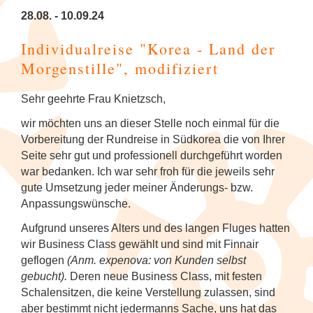
Tanzfestival in Khajuraho
NEU: Mit den Mekong Eyes Schiffen
Diverses
Kambodscha
Sehenswertes
Familienreise Sri Lanka
5
durchs Mekong-Delta
28.08. - 10.09.24
Kunst & Handwerk
Wellness & Entspannung auf Sri Lanka
NEU: Schlemmerreise Thailand
NEU: Traumhaftes Thailand
1
Kandy Esala Perahera Sri Lanka
Laos
Familienreise Thailand
5
Individualreise "Korea - Land der
NEU: Flusskreuzfahrt mit der RV River
Luxusreisen
Thailand: Streetfood, Rooftops und Flip-
7
Morgenstille", modifiziert
Kwai
Flops
Myanmar (Burma)
5
Schiffsreisen und Fluss-
9
Sehr geehrte Frau Knietzsch,
Hausboot-Kreuzfahrt auf den
Kreuzfahrten
Vietnam für Geniesser
Nepal
5
Backwaters
wir möchten uns an dieser Stelle noch einmal für die
Vorbereitung der Rundreise in Südkorea die von Ihrer
Spirituelle Reisen
4
Sri Lanka
4
Flusskreuzfahrt auf dem Brahmaputra
Seite sehr gut und professionell durchgeführt worden
war bedanken. Ich war sehr froh für die jeweils sehr
Tee & Gewürze
4
Südkorea
4
gute Umsetzung jeder meiner Änderungs- bzw.
Anpassungswünsche.
Zugreisen
3
Thailand
6
Aufgrund unseres Alters und des langen Fluges hatten
wir Business Class gewählt und sind mit Finnair
Vietnam
5
geflogen
(Anm. expenova: von Kunden selbst
gebucht).
Deren neue Business Class, mit festen
Schalensitzen, die keine Verstellung zulassen, sind
aber bestimmt nicht jedermanns Sache, uns hat das