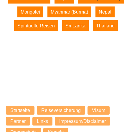
Mongolei
Myanmar (Burma)
Nepal
Spirituelle Reisen
Sri Lanka
Thailand
© 2026 expenova Reisen - Referenzen Südkorea-Reisen
| Reiseberichte und Rückmeldungen unserer Kunden
expenova - Seit über 20 Jahren Ihr Spezialist für
massgeschneiderte Individualreisen nach Asien.
Navigation
Startseite
Reiseversicherung
Visum
überspringen
Partner
Links
Impressum/Disclaimer