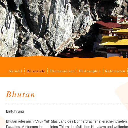
Navigation
Aktuell
Reiseziele
Themenreisen
Philosophie
Referenzen
überspringen
Bhutan
Einführung
Bhutan oder auch "Druk Yul" (das Land des Donnerdrachens) erscheint vielen 
Paradies. Verborgen in den tiefen Tälern des östlichen Himalaya und weitgeh