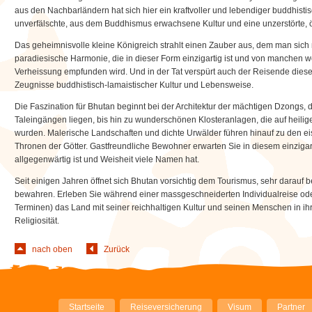
aus den Nachbarländern hat sich hier ein kraftvoller und lebendiger buddhisti
unverfälschte, aus dem Buddhismus erwachsene Kultur und eine unzerstörte, ö
Das geheimnisvolle kleine Königreich strahlt einen Zauber aus, dem man sich 
paradiesische Harmonie, die in dieser Form einzigartig ist und von manchen 
Verheissung empfunden wird. Und in der Tat verspürt auch der Reisende diese 
Zeugnisse buddhistisch-lamaistischer Kultur und Lebensweise.
Die Faszination für Bhutan beginnt bei der Architektur der mächtigen Dzongs, d
Taleingängen liegen, bis hin zu wunderschönen Klosteranlagen, die auf heili
wurden. Malerische Landschaften und dichte Urwälder führen hinauf zu den ei
Thronen der Götter. Gastfreundliche Bewohner erwarten Sie in diesem einzigart
allgegenwärtig ist und Weisheit viele Namen hat.
Seit einigen Jahren öffnet sich Bhutan vorsichtig dem Tourismus, sehr darauf 
bewahren. Erleben Sie während einer massgeschneiderten Individualreise oder
Terminen) das Land mit seiner reichhaltigen Kultur und seinen Menschen in ih
Religiosität.
nach oben
Zurück
Navigation
Startseite
Reiseversicherung
Visum
Partner