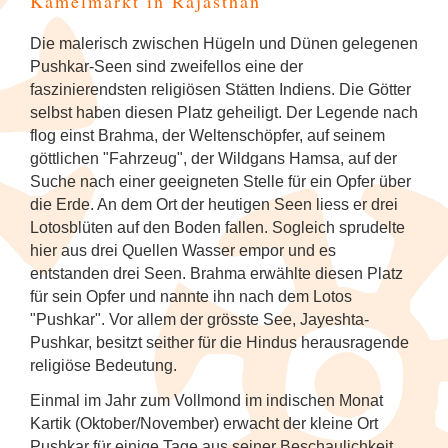
Kamelmarkt in Rajasthan
Tanzfestival in Khajuraho
NEU: Mit den Mekong Eyes Schiffen
Kambodscha
Sehenswertes
Familienreise Sri Lanka
5
durchs Mekong-Delta
Kunst & Handwerk
Wellness & Entspannung auf Sri Lanka
NEU: Schlemmerreise Thailand
NEU: Traumhaftes Thailand
NEU: Indonesien
1
Die malerisch zwischen Hügeln und Dünen gelegenen
Kandy Esala Perahera Sri Lanka
Laos
Familienreise Thailand
5
Pushkar-Seen sind zweifellos eine der
NEU: Flusskreuzfahrt mit der RV River
Luxusreisen
Thailand: Streetfood, Rooftops und Flip-
Japan
7
faszinierendsten religiösen Stätten Indiens. Die Götter
Kwai
Flops
Myanmar (Burma)
5
selbst haben diesen Platz geheiligt. Der Legende nach
Schiffsreisen und Fluss-
Korea (Südkorea)
9
flog einst Brahma, der Weltenschöpfer, auf seinem
Hausboot-Kreuzfahrt auf den
Kreuzfahrten
Vietnam für Geniesser
Nepal
5
göttlichen "Fahrzeug", der Wildgans Hamsa, auf der
Backwaters
Mongolei
Suche nach einer geeigneten Stelle für ein Opfer über
Spirituelle Reisen
4
die Erde. An dem Ort der heutigen Seen liess er drei
Sri Lanka
4
Flusskreuzfahrt auf dem Brahmaputra
Lotosblüten auf den Boden fallen. Sogleich sprudelte
Myanmar (Burma)
Tee & Gewürze
4
hier aus drei Quellen Wasser empor und es
Südkorea
4
entstanden drei Seen. Brahma erwählte diesen Platz
Nepal
für sein Opfer und nannte ihn nach dem Lotos
Zugreisen
3
Thailand
6
"Pushkar". Vor allem der grösste See, Jayeshta-
Spirituelle Reisen
Pushkar, besitzt seither für die Hindus herausragende
Vietnam
5
religiöse Bedeutung.
Sri Lanka
Einmal im Jahr zum Vollmond im indischen Monat
Kartik (Oktober/November) erwacht der kleine Ort
Thailand
Pushkar für einige Tage aus seiner Beschaulichkeit