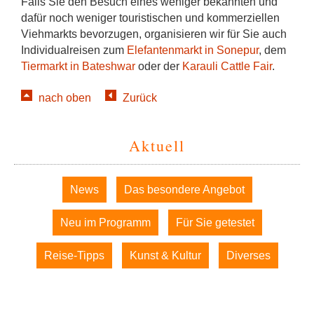
Falls Sie den Besuch eines weniger bekannten und
dafür noch weniger touristischen und kommerziellen
Viehmarkts bevorzugen, organisieren wir für Sie auch
Individualreisen zum
Elefantenmarkt in Sonepur
, dem
Tiermarkt in Bateshwar
oder der
Karauli Cattle Fair
.
nach oben
Zurück
Aktuell
Navigation
News
Das besondere Angebot
überspringen
Neu im Programm
Für Sie getestet
Reise-Tipps
Kunst & Kultur
Diverses